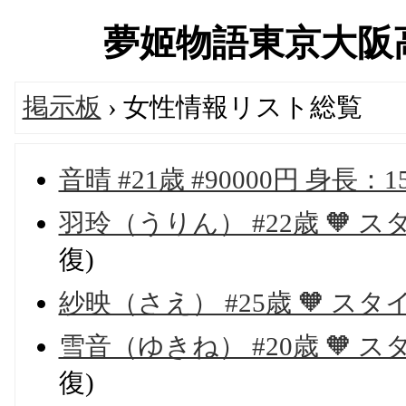
夢姬物語東京大阪高級デ
掲示板
› 女性情報リスト総覧
音晴 #21歳 #90000円 身長
羽玲（うりん） #22歳 🧡 スタイ
復)
紗映（さえ） #25歳 🧡 スタイル：
雪音（ゆきね） #20歳 🧡 スタイ
復)