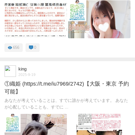
656
0
king
2025-9-19
①織姫 (https://t.me/iu7969/2742)【大阪・東京 予約
可能】
あなたが考えていることは、すでに誰かが考えています。 あなた
が心配していることも、すでに ...