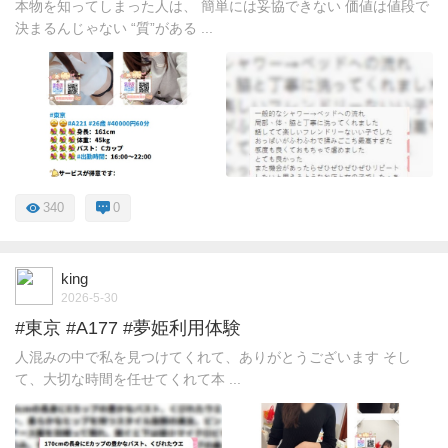
本物を知ってしまった人は、 簡単には妥協できない 価値は値段で
決まるんじゃない “質”がある ...
340
0
king
2026-5-30
#東京 #A177 #夢姫利用体験
人混みの中で私を見つけてくれて、ありがとうございます そし
て、大切な時間を任せてくれて本 ...