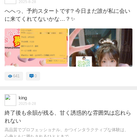
2025-8-28
へへっ、予約スタートです? 今日まだ誰が私に会い
に来てくれてないかな…？✨
641
0
king
2025-8-28
終了後も余韻が残る、甘く誘惑的な雰囲気は忘れら
れない
高品質でプロフェッショナル、かつインタラクティブな体験は、
心身ともに満たされるひとときで ...