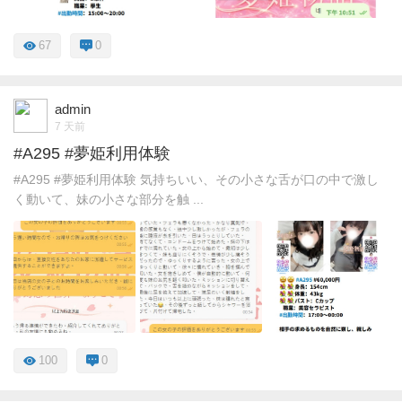
67
0
admin
7 天前
#A295 #夢姫利用体験
#A295 #夢姫利用体験 気持ちいい、その小さな舌が口の中で激し
く動いて、妹の小さな部分を触 ...
100
0