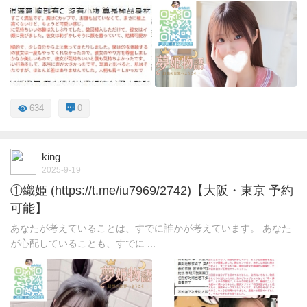
634
0
king
2025-9-19
①織姫 (https://t.me/iu7969/2742)【大阪・東京 予約
可能】
あなたが考えていることは、すでに誰かが考えています。 あなた
が心配していることも、すでに ...