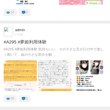
20
0
admin
4 天前
#A295 #夢姫利用体験
#A295 #夢姫利用体験 気持ちいい、その小さな舌が口の中で激し
く動いて、妹の小さな部分を触 ...
55
0