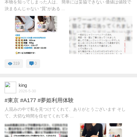
本物を知ってしまった人は、 簡単には妥協できない 価値は値段で
決まるんじゃない “質”がある ...
319
0
king
2026-5-30
#東京 #A177 #夢姫利用体験
人混みの中で私を見つけてくれて、ありがとうございます そし
て、大切な時間を任せてくれて本 ...