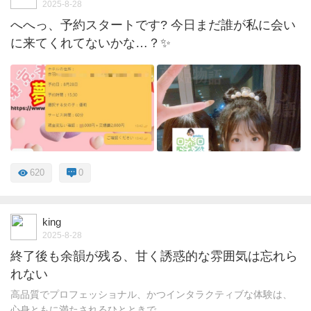
2025-8-28
へへっ、予約スタートです? 今日まだ誰が私に会い
に来てくれてないかな…？✨
620
0
king
2025-8-28
終了後も余韻が残る、甘く誘惑的な雰囲気は忘れら
れない
高品質でプロフェッショナル、かつインタラクティブな体験は、
心身ともに満たされるひとときで ...