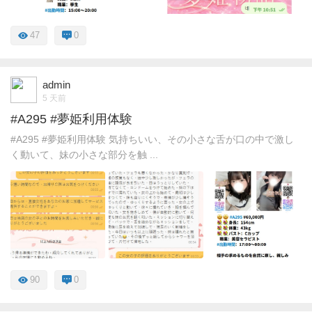
47
0
admin
5 天前
#A295 #夢姫利用体験
#A295 #夢姫利用体験 気持ちいい、その小さな舌が口の中で激し
く動いて、妹の小さな部分を触 ...
90
0