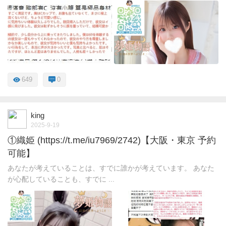
649
0
king
2025-9-19
①織姫 (https://t.me/iu7969/2742)【大阪・東京 予約
可能】
あなたが考えていることは、すでに誰かが考えています。 あなた
が心配していることも、すでに ...