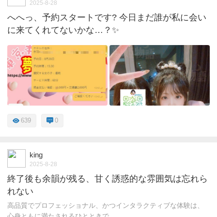
2025-8-28
へへっ、予約スタートです? 今日まだ誰が私に会い
に来てくれてないかな…？✨
639
0
king
2025-8-28
終了後も余韻が残る、甘く誘惑的な雰囲気は忘れら
れない
高品質でプロフェッショナル、かつインタラクティブな体験は、
心身ともに満たされるひとときで ...