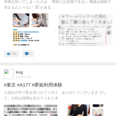
本物を知ってしまった人は、 簡単には妥協できない 価値は値段で
決まるんじゃない “質”がある ...
336
0
king
2026-5-30
#東京 #A177 #夢姫利用体験
人混みの中で私を見つけてくれて、ありがとうございます そし
て、大切な時間を任せてくれて本 ...