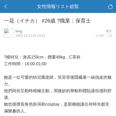
女性情報リスト総覧
一花（イチカ） #26歳 ?職業：保育士
king
樓主
2025-10-31 01:14:01
347
0
?模特兒：身高159cm，體重48kg，C罩杯
工作時間：16:00-01:00
她是一位可愛的幼兒園老師，笑容背後隱藏著一絲俏皮的魅
力。
他們與你互動時積極主動，用微妙的舉動和體貼讓你感到舒
適。
她也很擅長角色扮演和cosplay，是那種能讓任何時光都充
滿樂趣的人。