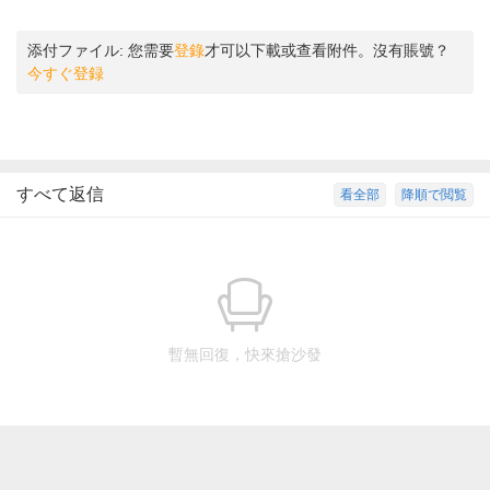
添付ファイル:
您需要
登錄
才可以下載或查看附件。沒有賬號？
今すぐ登録
すべて返信
看全部
降順で閲覧
暫無回復，快來搶沙發