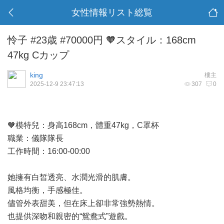
女性情報リスト総覧
怜子 #23歳 #70000円 🧡スタイル：168cm
47kg Cカップ
king
樓主
2025-12-9 23:47:13
307
0
🧡模特兒：身高168cm，體重47kg，C罩杯
職業：儀隊隊長
工作時間：16:00-00:00
她擁有白皙透亮、水潤光滑的肌膚。
風格均衡，手感極佳。
儘管外表甜美，但在床上卻非常強勢熱情。
也提供深吻和親密的“鴛鴦式”遊戲。