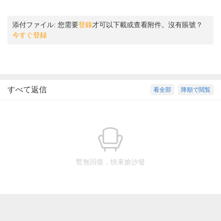
添付ファイル:
您需要
登錄
才可以下載或查看附件。沒有賬號？
今すぐ登録
すべて返信
看全部
降順で閲覧
暫無回復，快來搶沙發