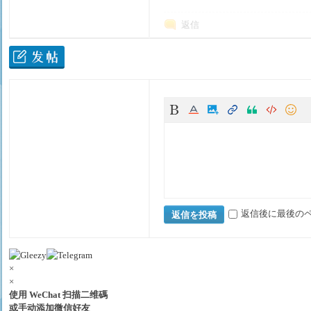
返信
東
返信後に最後の
返信を投稿
×
京
×
使用 WeChat 扫描二维碼
或手动添加微信好友