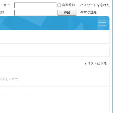
自動登錄
パスワードを忘れた
ユーザ
ー名
密碼
今すぐ登録
登錄
イッ
クナ
ビゲ
ーシ
ョン
リストに戻る
ンクをコピー]