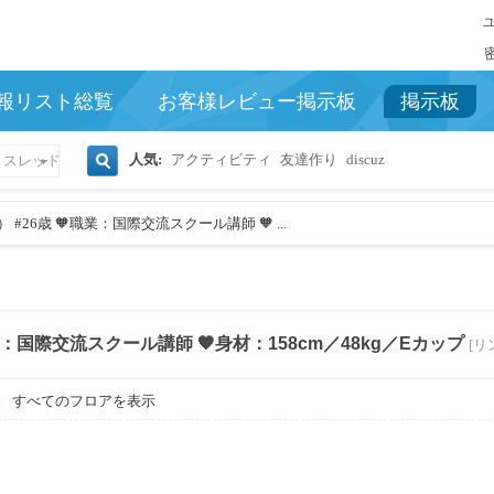
報リスト総覧
お客様レビュー掲示板
掲示板
人気:
アクティビティ
友達作り
discuz
スレッド
検
#26歳 🧡職業：国際交流スクール講師 🧡 ...
索
業：国際交流スクール講師 🧡身材：158cm／48kg／Eカップ
[リ
|
すべてのフロアを表示