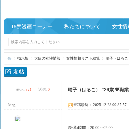
18禁漫画コーナー
私たちについて
女性情
掲示板
大阪の女性情報
女性情報リスト総覧
晴子（はるこ） 
夢
»
›
›
›
表示:
321
|
返信:
0
晴子（はるこ） #26歳 🧡職
king
投稿場所： 2025-12-28 00:37:57
#出勤時間：20:00～02:00