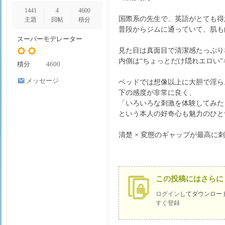
1441
4
4600
国際系の先生で、英語がとても得
姬
主題
回帖
積分
普段からジムに通っていて、肌も
スーパーモデレーター
見た目は真面目で清潔感たっぷり
内側は“ちょっとだけ隠れエロい
積分
4600
メッセージ
ベッドでは想像以上に大胆で淫ら
を送信
下の感度が非常に良く、
「いろいろな刺激を体験してみた
という本人の好奇心も魅力のひと
物
清楚 × 変態のギャップが最高に
この投稿にはさらに
ログイン
してダウンロー
すぐ登録
語