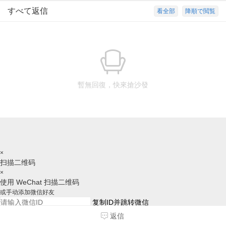
すべて返信
看全部
降順で閲覧
暫無回復，快來搶沙發
×
扫描二维码
×
使用 WeChat 扫描二维码
或手动添加微信好友
复制ID并跳转微信
请跳转后，手动添加好友，谢谢
返信