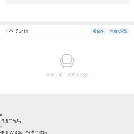
すべて返信
看全部
降順で閲覧
暫無回復，快來搶沙發
×
扫描二维码
×
使用 WeChat 扫描二维码