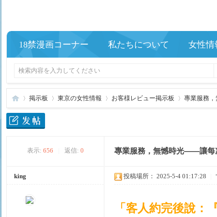
18禁漫画コーナー
私たちについて
女性情
掲示板
東京の女性情報
お客様レビュー掲示板
專業服務，
夢
»
›
›
›
表示:
656
|
返信:
0
專業服務，無憾時光——讓每
king
投稿場所： 2025-5-4 01:17:28
|
「客人約完後說：