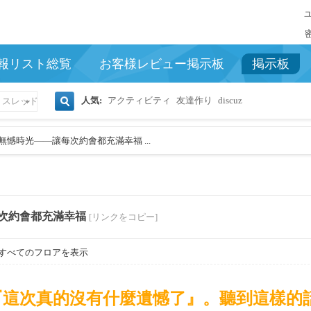
報リスト総覧
お客様レビュー掲示板
掲示板
人気:
アクティビティ
友達作り
discuz
スレッド
検
無憾時光——讓每次約會都充滿幸福 ...
索
次約會都充滿幸福
[リンクをコピー]
すべてのフロアを表示
『這次真的沒有什麼遺憾了』。聽到這樣的