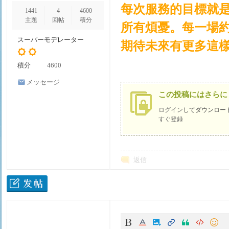
每次服務的目標就
1441
4
4600
姬
主題
回帖
積分
所有煩憂。每一場
スーパーモデレーター
期待未來有更多這
積分
4600
メッセージ
を送信
この投稿にはさらに
ログイン
してダウンロー
すぐ登録
物
返信
語