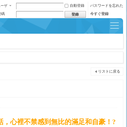
自動登錄
パスワードを忘れた
ユーザ
ー名
密碼
今すぐ登録
登錄
イッ
クナ
ビゲ
ーシ
ョン
リストに戻る
話，心裡不禁感到無比的滿足和自豪！?