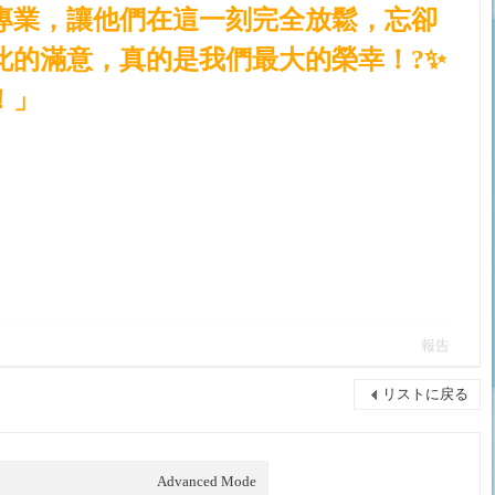
專業，讓他們在這一刻完全放鬆，忘卻
此的滿意，真的是我們最大的榮幸！?✨
！」
報告
リストに戻る
Advanced Mode