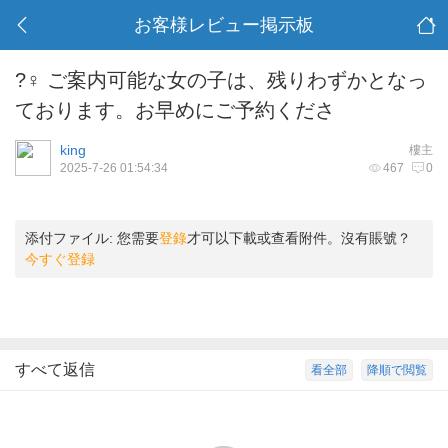
お客様レビュー掲示板
?‍♀️ ご案内可能な女の子は、残りわずかとなっ
ております。お早めにご予約くださ
king
樓主
2025-7-26 01:54:34
467
0
添付ファイル:
您需要
登錄
才可以下載或查看附件。沒有賬號？
今すぐ登録
すべて返信
看全部
降順で閲覧