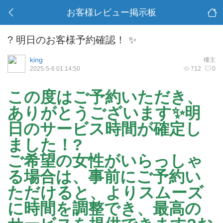
お客様レビュー掲示板
? 明日のお客様予約確認！ ✨
king
樓主
2025-5-6 01:14:50
712
0
この度はご予約いただき、
ありがとうございます✨明
日のサービス時間が確定し
ました！?
ご希望の女性がいらっしゃ
る場合は、事前にご予約い
ただけると、よりスムーズ
に時間を調整でき、最高の