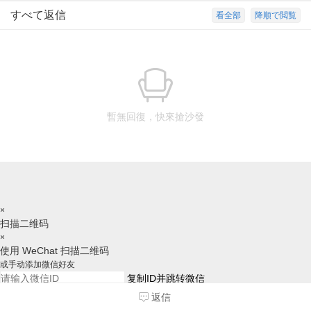
すべて返信
看全部
降順で閲覧
暫無回復，快來搶沙發
×
扫描二维码
×
使用 WeChat 扫描二维码
或手动添加微信好友
复制ID并跳转微信
请跳转后，手动添加好友，谢谢
返信